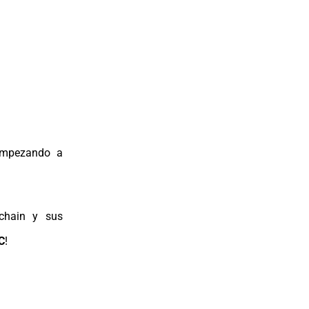
 empezando a
kchain y sus
C
!