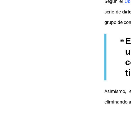
Según el
Ob
serie de
dat
grupo de com
E
u
c
t
Asimismo, e
eliminando a