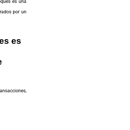
oques es una
trados por un
es es
e
ansacciones,