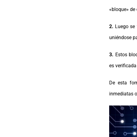
«bloque» de 
2.
Luego se
uniéndose pa
3.
Estos blo
es verificad
De esta fo
inmediatas o