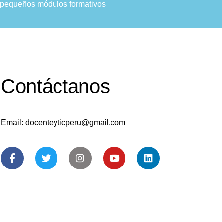
en pequeños módulos formativos
Contáctanos
Email: docenteyticperu@gmail.com